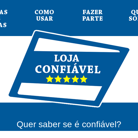
AS
COMO
FAZER
Q
S
USAR
PARTE
S
AS
Quer saber se é confiável?