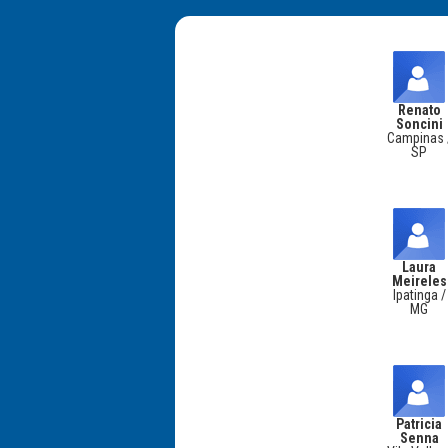
Renato
Soncini
Campinas 
SP
Laura
Meireles
Ipatinga /
MG
Patricia
Senna