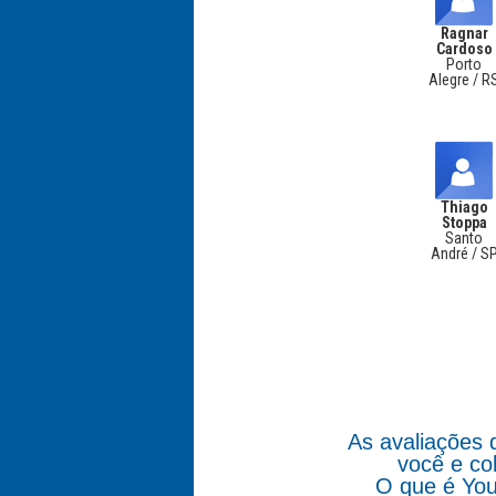
Ragnar
Cardoso
Porto
Alegre / R
Thiago
Stoppa
Santo
André / S
As avaliações 
você e co
O que é You