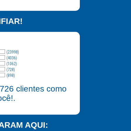
FIAR!
(23998)
(4036)
(1062)
(728)
(898)
726
clientes como
ocê!.
ARAM AQUI: