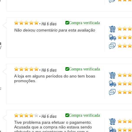
/
Compra verificada
•
Há 6 dias
Não deixou comentário para esta avaliação
s
/
Compra verificada
•
Há 6 dias
A loja em alguns períodos do ano tem boas
promoções.
F
Compra verificada
•
Há 6 dias
Tive problema para efetuar o pagamento.
Acusada que a compra não estava sendo
s
efetuada e me orientaram a falar com o