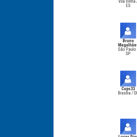
Vila Velha 
ES
Bruno
Magalhãe
São Paulo 
SP
Cops33
Brasília / D
Lucas Dia