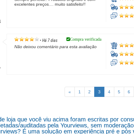
excelentes preços.... muito satisfeito!!
S
Compra verificada
•
Há 7 dias
Não deixou comentário para esta avaliação
P
«
1
2
3
4
5
6
de loja que você viu acima foram escritas por co
letadas/auditadas pela Yourviews, sem moderação d
rviews? É uma solução em experiência pré e pós 