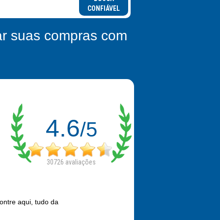
CONFIÁVEL
zar suas compras com
4.6
/5
30726
avaliações
ontre aqui, tudo da