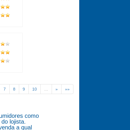
7
8
9
10
…
»
»»
nsumidores como
o lojista.
venda a qual