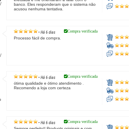
/
banco. Eles responderam que o sistema não
acusou nenhuma tentativa.
Compra verificada
•
Há 6 dias
Processo fácil de compra.
/
Compra verificada
•
Há 6 dias
ótima qualidade e ótimo atendimento .
Recomendo a loja com certeza
P
Compra verificada
•
Há 6 dias
Sempre perfeito!! Produots originais e com