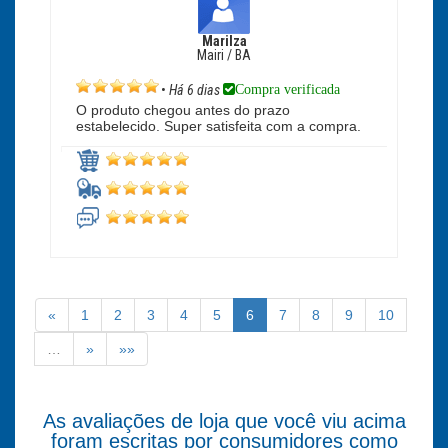
Marilza
Mairi / BA
Compra verificada
•
Há 6 dias
O produto chegou antes do prazo
estabelecido. Super satisfeita com a compra.
«
1
2
3
4
5
6
7
8
9
10
…
»
»»
As avaliações de loja que você viu acima
foram escritas por consumidores como