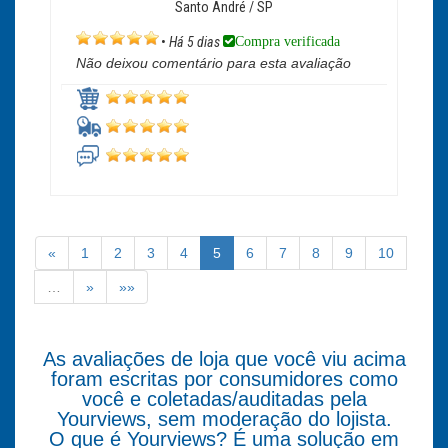
Santo André / SP
Compra verificada
•
Há 5 dias
Não deixou comentário para esta avaliação
«
1
2
3
4
5
6
7
8
9
10
…
»
»»
As avaliações de loja que você viu acima
foram escritas por consumidores como
você e coletadas/auditadas pela
Yourviews, sem moderação do lojista.
O que é Yourviews? É uma solução em