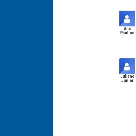
Ana
Paulino
Juliano
Junior