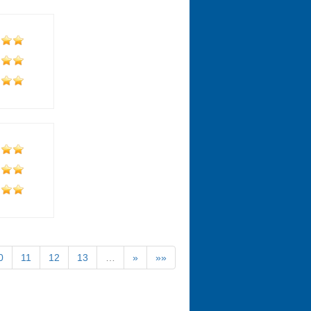
0
11
12
13
…
»
»»