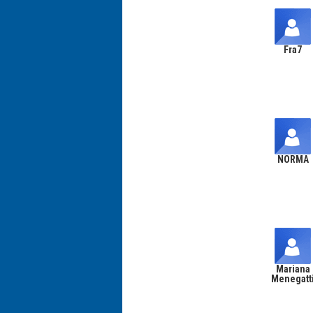
Fra7
NORMA
Mariana
Menegatt