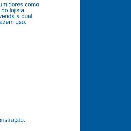
nsumidores como
o lojista.
venda a qual
fazem uso.
nstração.