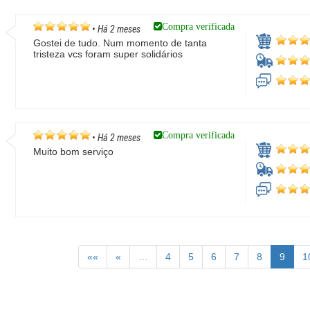
Compra verificada
•
Há 2 meses
Gostei de tudo. Num momento de tanta
tristeza vcs foram super solidários
Compra verificada
•
Há 2 meses
Muito bom serviço
««
«
…
4
5
6
7
8
9
1