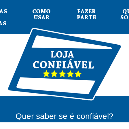
AS
COMO
FAZER
Q
S
USAR
PARTE
S
AS
Quer saber se é confiável?