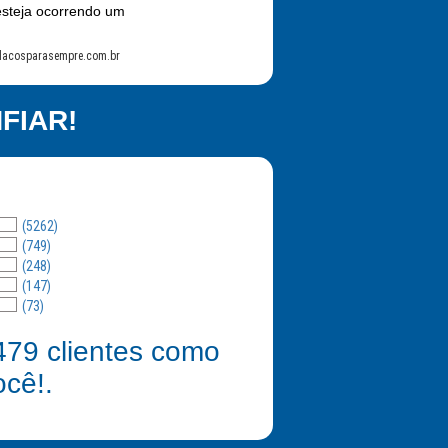
esteja ocorrendo um
lacosparasempre.com.br
FIAR!
(5262)
(749)
(248)
(147)
(73)
479
clientes como
ocê!.