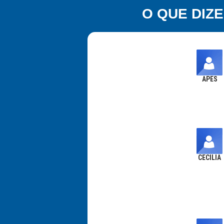
O QUE DIZ
APES
CECILIA