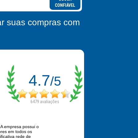
CONFIÁVEL
zar suas compras com
4.7
/5
6479
avaliações
 A empresa possui o
ores em todos os
ificativa rede de