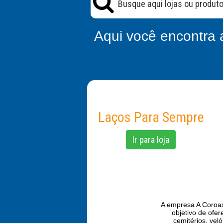
Aqui você encontra 
Laços Para Sempre
Ir para loja
A empresa A Coroas
objetivo de ofe
cemitérios, veló