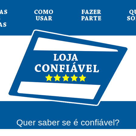
AS
COMO
FAZER
Q
S
USAR
PARTE
S
AS
Quer saber se é confiável?