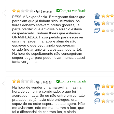
Compra verificada
•
Há 4 meses
PÉSSIMA experiência. Entregaram flores que
pareciam que já tinham sido utilizadas. As
flores debaixo estavam pretas (podres), a
parte "verde" que envolvia o arranjo estava
despedaçado. Tinham flores que estavam
GRAMPEADAS. Havia pedido para escrever
uma mensagem na faixa e além de não
escrever o que pedi, ainda escreveram
errado (no arranjo ainda estava tudo torto).
Na hora do sepultamento não conseguiram
sequer pegar para poder levar! nunca passei
tanta vergonha.
Compra verificada
•
Há 5 meses
Na hora de vender uma maravilha, mas na
hora de cumprir o combinado, o que foi
acordado, nada. Se eu não entro em contato
pra saber se já havia sido entregue, era
capaz de eu estar esperando ate agora. Não
me avisaram, não me mandaram a foto, que
foi o diferencial de contrata-los, e ainda