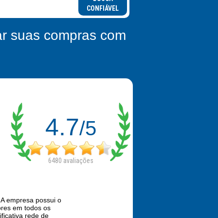
CONFIÁVEL
zar suas compras com
4.7
/5
6480
avaliações
 A empresa possui o
ores em todos os
ificativa rede de