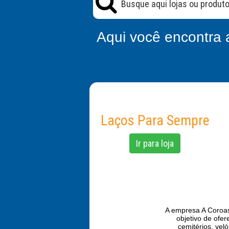
Aqui você encontra 
Laços Para Sempre
Ir para loja
A empresa A Coroas
objetivo de ofe
cemitérios, veló