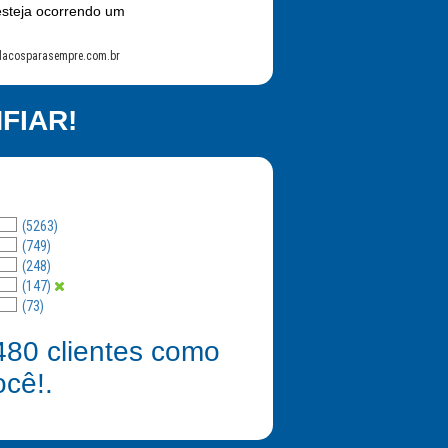
esteja ocorrendo um
lacosparasempre.com.br
FIAR!
(5263)
(749)
(248)
(147)
(73)
480
clientes como
ocê!.