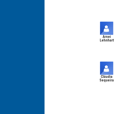
Arnei
Lehnhart
Cláudia
Sequeira