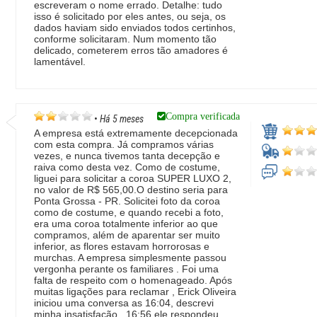
escreveram o nome errado. Detalhe: tudo
isso é solicitado por eles antes, ou seja, os
dados haviam sido enviados todos certinhos,
conforme solicitaram. Num momento tão
delicado, cometerem erros tão amadores é
lamentável.
Compra verificada
•
Há 5 meses
A empresa está extremamente decepcionada
com esta compra. Já compramos várias
vezes, e nunca tivemos tanta decepção e
raiva como desta vez. Como de costume,
liguei para solicitar a coroa SUPER LUXO 2,
no valor de R$ 565,00.O destino seria para
Ponta Grossa - PR. Solicitei foto da coroa
como de costume, e quando recebi a foto,
era uma coroa totalmente inferior ao que
compramos, além de aparentar ser muito
inferior, as flores estavam horrorosas e
murchas. A empresa simplesmente passou
vergonha perante os familiares . Foi uma
falta de respeito com o homenageado. Após
muitas ligações para reclamar , Erick Oliveira
iniciou uma conversa as 16:04, descrevi
minha insatisfação , 16:56 ele respondeu