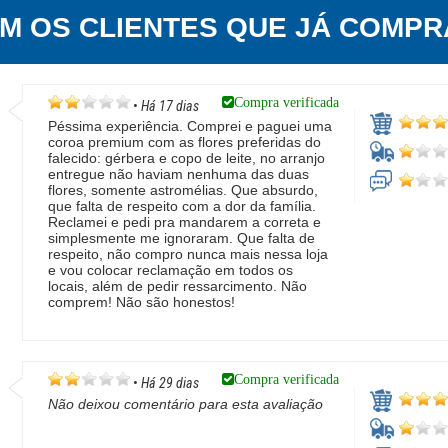
EM OS CLIENTES QUE JÁ COMPR
Compra verificada
•
Há 17 dias
Péssima experiência. Comprei e paguei uma
coroa premium com as flores preferidas do
falecido: gérbera e copo de leite, no arranjo
entregue não haviam nenhuma das duas
flores, somente astromélias. Que absurdo,
que falta de respeito com a dor da família.
Reclamei e pedi pra mandarem a correta e
simplesmente me ignoraram. Que falta de
respeito, não compro nunca mais nessa loja
e vou colocar reclamação em todos os
locais, além de pedir ressarcimento. Não
comprem! Não são honestos!
Compra verificada
•
Há 29 dias
Não deixou comentário para esta avaliação