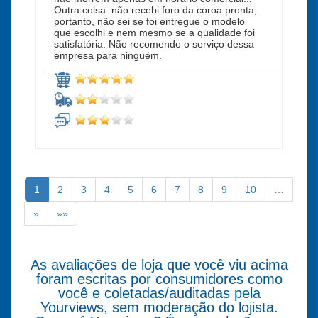
Outra coisa: não recebi foro da coroa pronta,
portanto, não sei se foi entregue o modelo
que escolhi e nem mesmo se a qualidade foi
satisfatória. Não recomendo o serviço dessa
empresa para ninguém.
1
2
3
4
5
6
7
8
9
10
…
»
»»
As avaliações de loja que você viu acima
foram escritas por consumidores como
você e coletadas/auditadas pela
Yourviews, sem moderação do lojista.