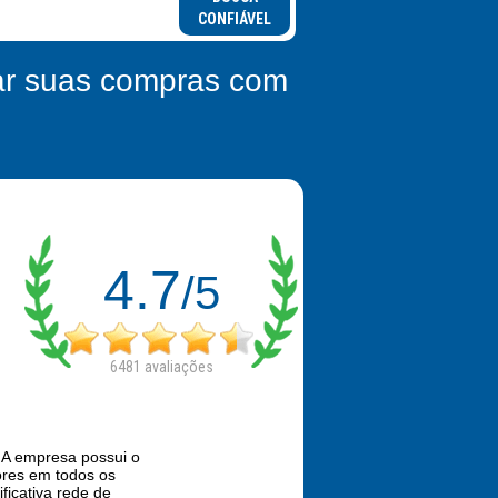
CONFIÁVEL
zar suas compras com
4.7
/5
6481
avaliações
 A empresa possui o
ores em todos os
ificativa rede de