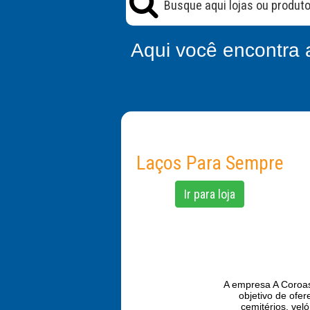
Aqui você encontra 
Laços Para Sempre
Ir para loja
A empresa A Coroas
objetivo de ofe
cemitérios, veló