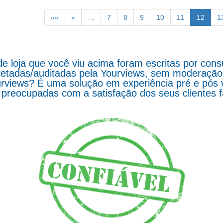
««
«
…
7
8
9
10
11
12
1
de loja que você viu acima foram escritas por co
letadas/auditadas pela Yourviews, sem moderação d
rviews? É uma solução em experiência pré e pós 
preocupadas com a satisfação dos seus clientes 