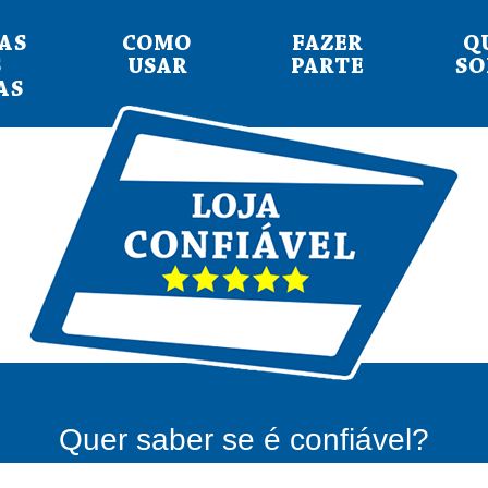
AS
COMO
FAZER
Q
S
USAR
PARTE
S
AS
Quer saber se é confiável?