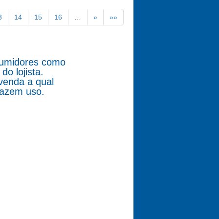
3
14
15
16
…
»
»»
nsumidores como
o lojista.
venda a qual
fazem uso.