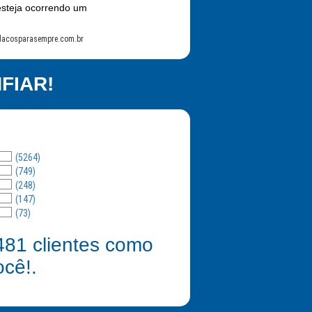
esteja ocorrendo um
lacosparasempre.com.br
FIAR!
(5264)
(749)
(248)
(147)
(73)
481
clientes como
ocê!.