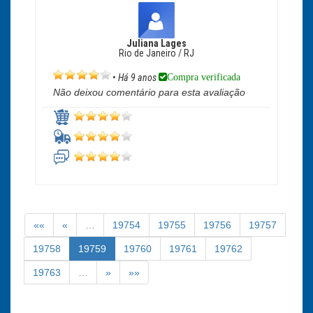
Juliana Lages
Rio de Janeiro / RJ
Compra verificada
•
Há 9 anos
Não deixou comentário para esta avaliação
««
«
…
19754
19755
19756
19757
19758
19759
19760
19761
19762
19763
…
»
»»