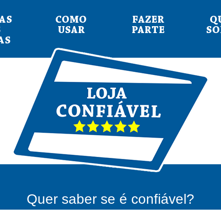
AS
COMO
FAZER
Q
S
USAR
PARTE
S
AS
Quer saber se é confiável?