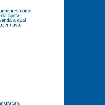
nsumidores como
o lojista.
venda a qual
fazem uso.
nstração.