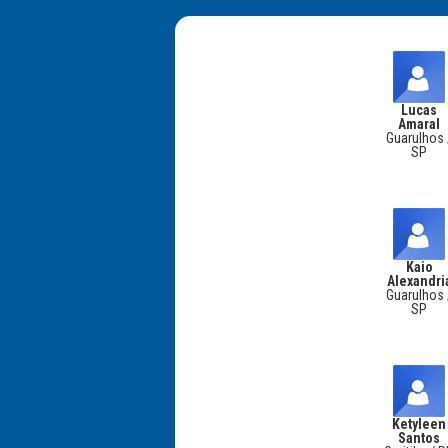
Lucas
Amaral
Guarulhos 
SP
Kaio
Alexandri
Guarulhos 
SP
Ketyleen
Santos