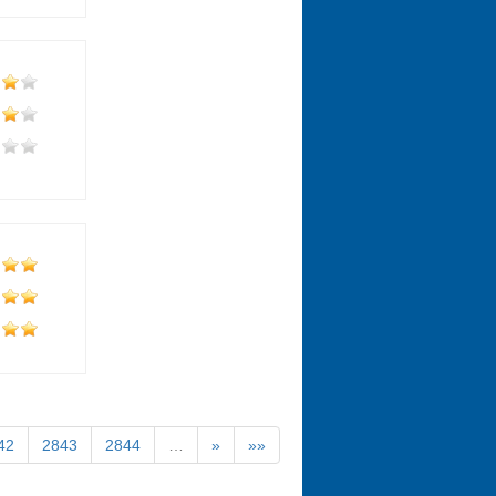
42
2843
2844
…
»
»»