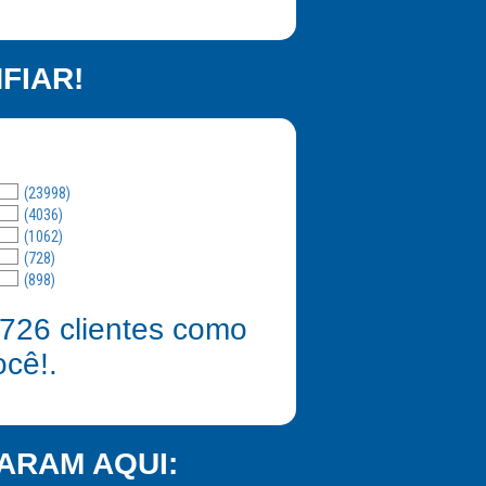
FIAR!
(23998)
(4036)
(1062)
(728)
(898)
726
clientes como
ocê!.
ARAM AQUI: