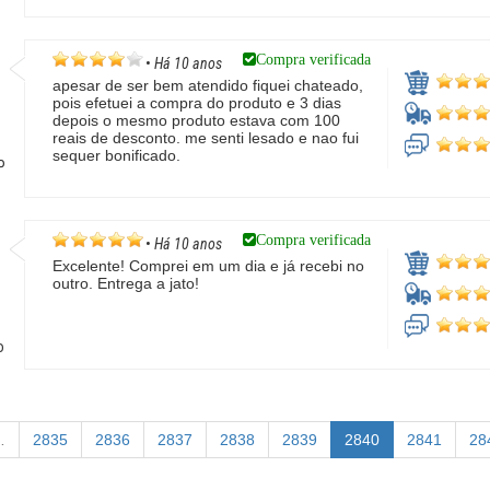
Compra verificada
•
Há 10 anos
apesar de ser bem atendido fiquei chateado,
pois efetuei a compra do produto e 3 dias
depois o mesmo produto estava com 100
reais de desconto. me senti lesado e nao fui
sequer bonificado.
P
Compra verificada
•
Há 10 anos
Excelente! Comprei em um dia e já recebi no
outro. Entrega a jato!
o
…
2835
2836
2837
2838
2839
2840
2841
28