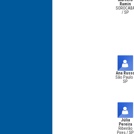
Ramin
SOROCAB
/ SP
Ana Russ
São Paulo 
SP
Júlia
Pereira
Ribeirão
Pires / SP