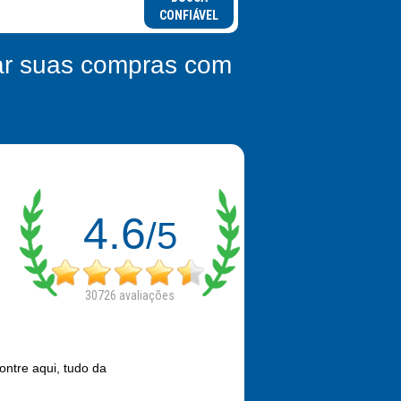
CONFIÁVEL
zar suas compras com
4.6
/5
30726
avaliações
ontre aqui, tudo da