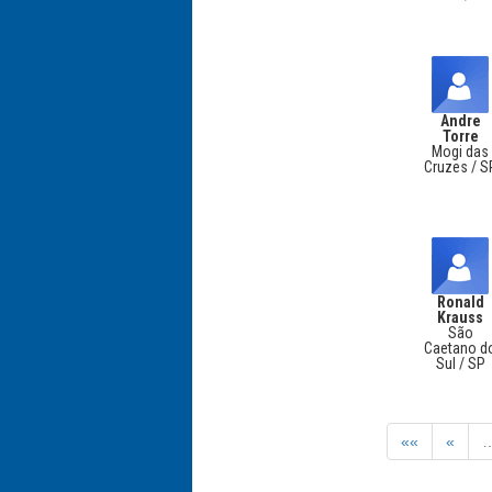
Andre
Torre
Mogi das
Cruzes / S
Ronald
Krauss
São
Caetano d
Sul / SP
««
«