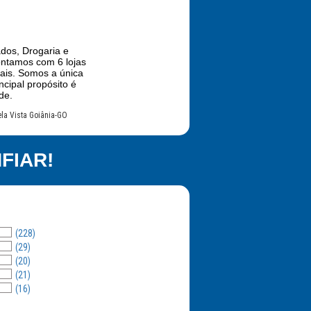
dos, Drogaria e
ntamos com 6 lojas
 mais. Somos a única
cipal propósito é
de.
ela Vista Goiânia-GO
FIAR!
(228)
(29)
(20)
(21)
(16)