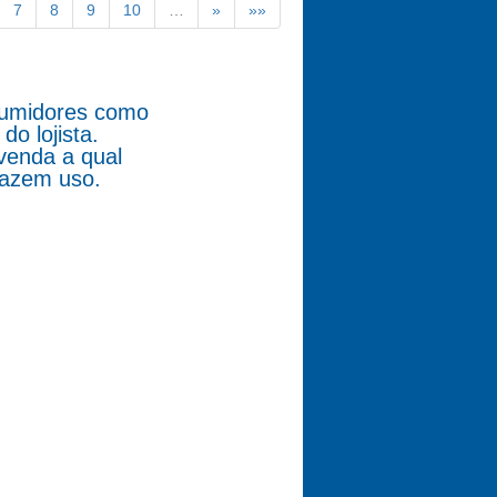
7
8
9
10
…
»
»»
nsumidores como
o lojista.
venda a qual
fazem uso.