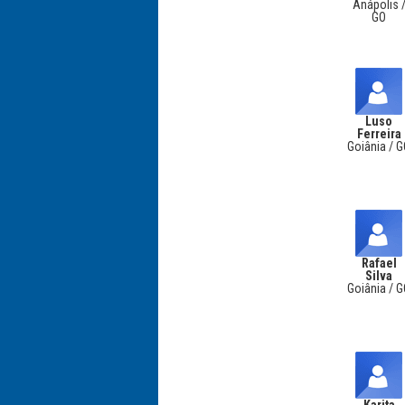
Anápolis 
GO
Luso
Ferreira
Goiânia / 
Rafael
Silva
Goiânia / 