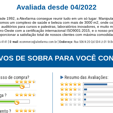
Avaliada desde 04/2022
de 1992, a Alexfarma consegue reunir tudo em um só lugar: Manipula
Somos um complexo de saúde e beleza com mais de 3000 m2, onde co
, auditórios para cursos e palestras, laboratórios inovadores, e muito
ro-Oeste com a certificação internacional ISO9001:2015, e o nosso prin
oporcionar a satisfação total de nossos clientes com máxima comodida
|
|
6-4141
E-mail:
ecommerce@alexfarma.com.br
Endereço:
Rua S06 N.20 Qd.S34 Lt.01 St.B
VOS DE SOBRA PARA VOCÊ CON
esso de compra?
Resumo das Avaliações:
ga ?
ento ?