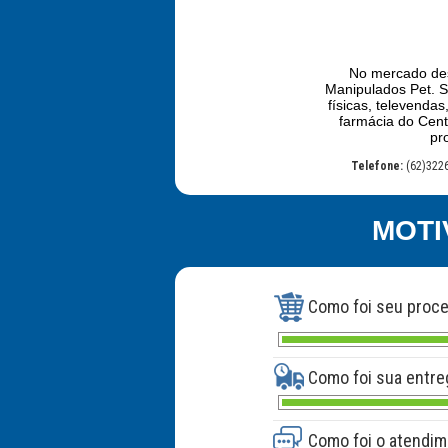
No mercado des
Manipulados Pet. 
físicas, televendas
farmácia do Cent
pr
Telefone:
(62)322
MOTI
Como foi seu proc
Como foi sua entre
Como foi o atendim