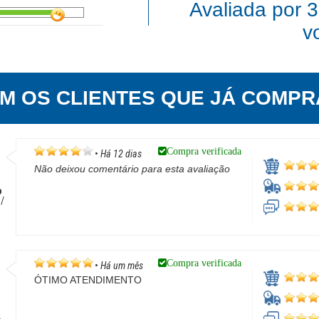
Avaliada por
3
v
EM OS CLIENTES QUE JÁ COMPR
Compra verificada
•
Há 12 dias
Não deixou comentário para esta avaliação
o
 /
Compra verificada
•
Há um mês
ÓTIMO ATENDIMENTO