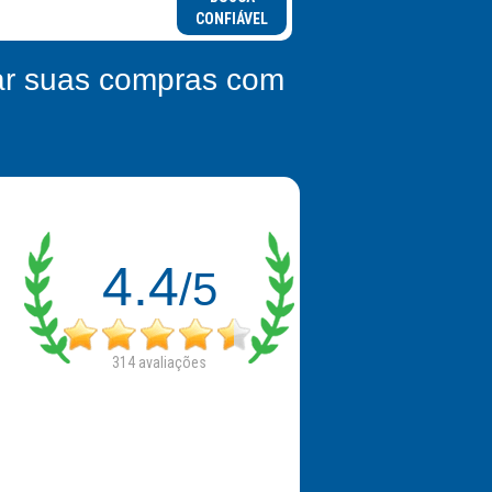
CONFIÁVEL
zar suas compras com
4.4
/5
314
avaliações