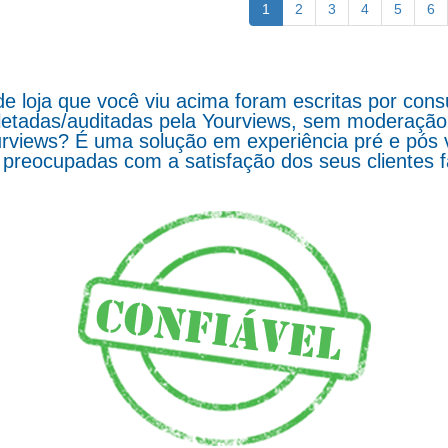
1
2
3
4
5
6
de loja que você viu acima foram escritas por co
letadas/auditadas pela Yourviews, sem moderação d
rviews? É uma solução em experiência pré e pós 
preocupadas com a satisfação dos seus clientes 