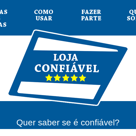
AS
COMO
FAZER
Q
S
USAR
PARTE
S
AS
Quer saber se é confiável?