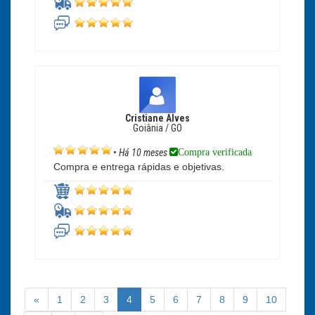
Cristiane Alves
Goiânia / GO
Compra verificada
•
Há 10 meses
Compra e entrega rápidas e objetivas.
«
1
2
3
4
5
6
7
8
9
10