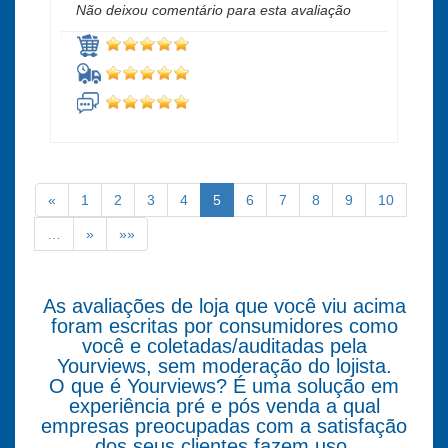
Não deixou comentário para esta avaliação
«
1
2
3
4
5
6
7
8
9
10
…
»
»»
As avaliações de loja que você viu acima
foram escritas por consumidores como
você e coletadas/auditadas pela
Yourviews, sem moderação do lojista.
O que é Yourviews? É uma solução em
experiência pré e pós venda a qual
empresas preocupadas com a satisfação
dos seus clientes fazem uso.