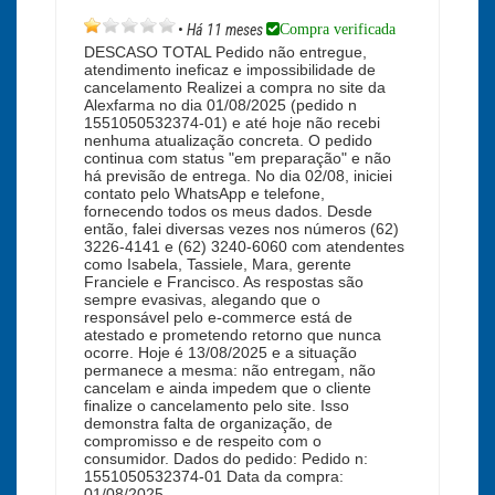
Compra verificada
•
Há 11 meses
DESCASO TOTAL Pedido não entregue,
atendimento ineficaz e impossibilidade de
cancelamento Realizei a compra no site da
Alexfarma no dia 01/08/2025 (pedido n
1551050532374-01) e até hoje não recebi
nenhuma atualização concreta. O pedido
continua com status "em preparação" e não
há previsão de entrega. No dia 02/08, iniciei
contato pelo WhatsApp e telefone,
fornecendo todos os meus dados. Desde
então, falei diversas vezes nos números (62)
3226-4141 e (62) 3240-6060 com atendentes
como Isabela, Tassiele, Mara, gerente
Franciele e Francisco. As respostas são
sempre evasivas, alegando que o
responsável pelo e-commerce está de
atestado e prometendo retorno que nunca
ocorre. Hoje é 13/08/2025 e a situação
permanece a mesma: não entregam, não
cancelam e ainda impedem que o cliente
finalize o cancelamento pelo site. Isso
demonstra falta de organização, de
compromisso e de respeito com o
consumidor. Dados do pedido: Pedido n:
1551050532374-01 Data da compra:
01/08/2025