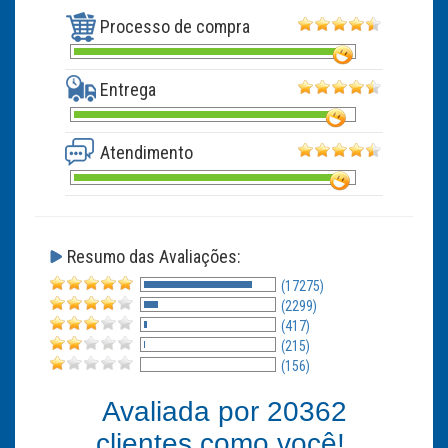
Processo de compra
Entrega
Atendimento
Resumo das Avaliações:
(17275)
(2299)
(417)
(215)
(156)
Avaliada por
20362
clientes como você!.