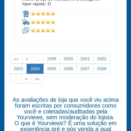
hiper rápida! :D
««
«
…
1999
2000
2001
2002
2003
2004
2005
2006
2007
2008
…
»
»»
As avaliações de loja que você viu acima
foram escritas por consumidores como
você e coletadas/auditadas pela
Yourviews, sem moderação do lojista.
O que é Yourviews? É uma solução em
experiência pré e pós venda a qual