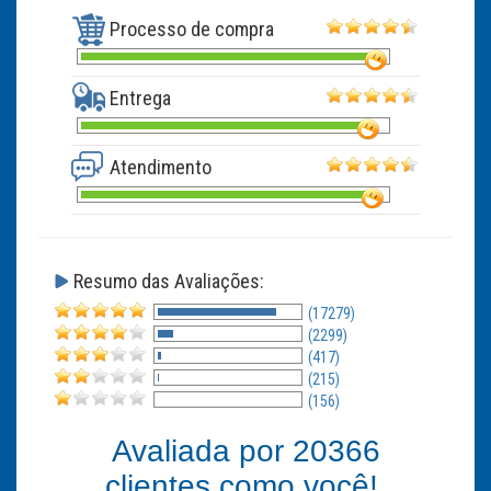
Processo de compra
Entrega
Atendimento
Resumo das Avaliações:
(17279)
(2299)
(417)
(215)
(156)
Avaliada por
20366
clientes como você!.