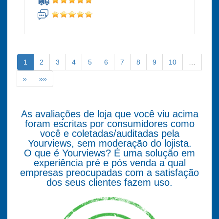
1
2
3
4
5
6
7
8
9
10
…
»
»»
As avaliações de loja que você viu acima
foram escritas por consumidores como
você e coletadas/auditadas pela
Yourviews, sem moderação do lojista.
O que é Yourviews? É uma solução em
experiência pré e pós venda a qual
empresas preocupadas com a satisfação
dos seus clientes fazem uso.