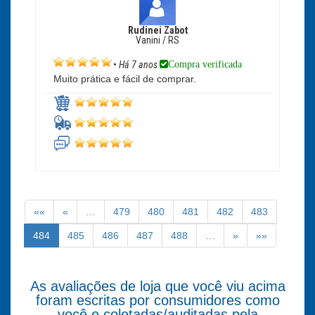
Rudinei Zabot
Vanini / RS
Compra verificada
•
Há 7 anos
Muito prática e fácil de comprar.
««
«
…
479
480
481
482
483
484
485
486
487
488
…
»
»»
As avaliações de loja que você viu acima
foram escritas por consumidores como
você e coletadas/auditadas pela