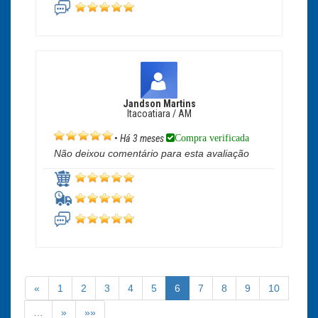
Jandson Martins
Itacoatiara / AM
Compra verificada
•
Há 3 meses
Não deixou comentário para esta avaliação
«
1
2
3
4
5
6
7
8
9
10
…
»
»»