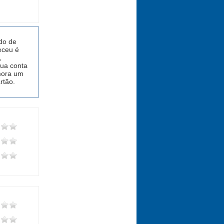
do de
eceu é
,
ua conta
emora um
rtão.