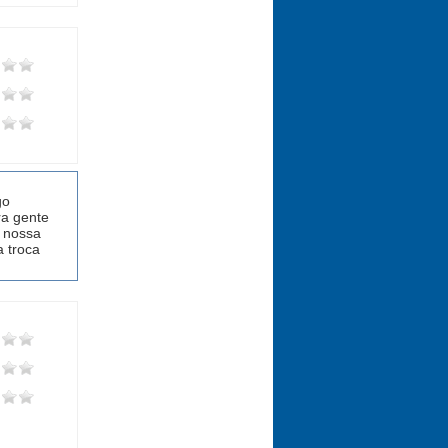
go
ra gente
, nossa
a troca