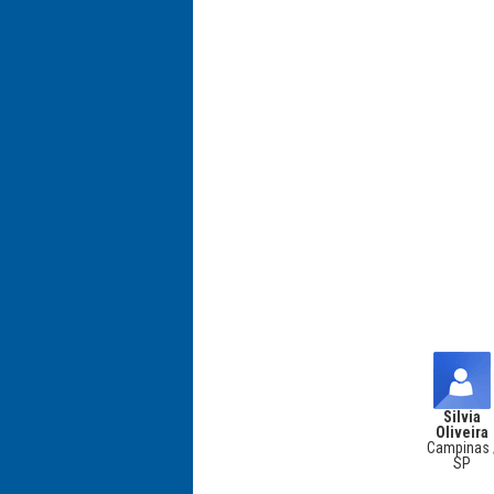
Silvia
Oliveira
Campinas 
SP