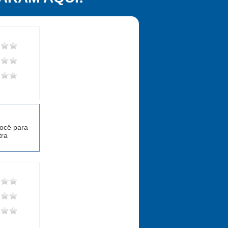
você para
tra