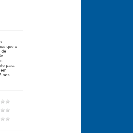
s
mos que o
o de
ão
s.
nte para
o em
ó nos