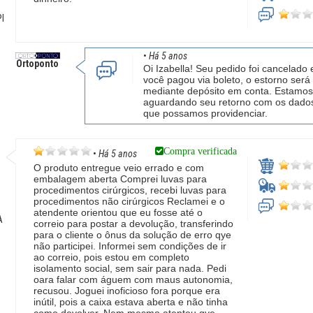
PI
•
Há 5 anos
Ortoponto
Oi Izabella! Seu pedido foi cancelado
você pagou via boleto, o estorno será 
mediante depósito em conta. Estamos
aguardando seu retorno com os dados
que possamos providenciar.
Compra verificada
•
Há 5 anos
O produto entregue veio errado e com
embalagem aberta Comprei luvas para
procedimentos cirúrgicos, recebi luvas para
procedimentos não cirúrgicos Reclamei e o
atendente orientou que eu fosse até o
A
correio para postar a devolução, transferindo
para o cliente o ônus da solução de erro qye
não participei. Informei sem condições de ir
ao correio, pois estou em completo
isolamento social, sem sair para nada. Pedi
oara falar com águem com maus autonomia,
recusou. Joguei inoficioso fora porque era
inútil, pois a caixa estava aberta e não tinha