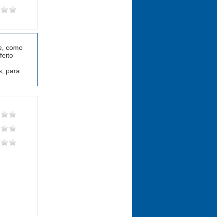
 e, como
feito
, para