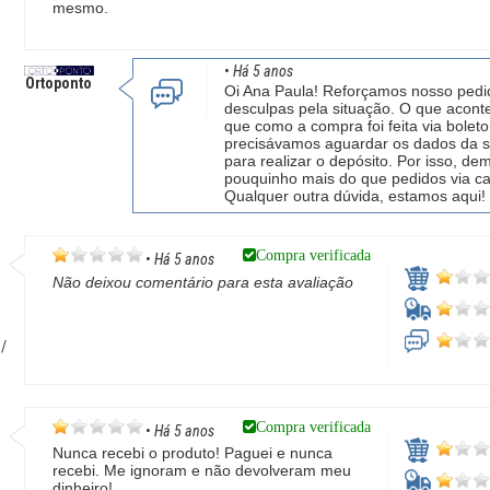
mesmo.
•
Há 5 anos
Ortoponto
Oi Ana Paula! Reforçamos nosso pedi
desculpas pela situação. O que acont
que como a compra foi feita via boleto
precisávamos aguardar os dados da s
para realizar o depósito. Por isso, d
pouquinho mais do que pedidos via ca
Qualquer outra dúvida, estamos aqui!
Compra verificada
•
Há 5 anos
Não deixou comentário para esta avaliação
 /
Compra verificada
•
Há 5 anos
Nunca recebi o produto! Paguei e nunca
recebi. Me ignoram e não devolveram meu
dinheiro!