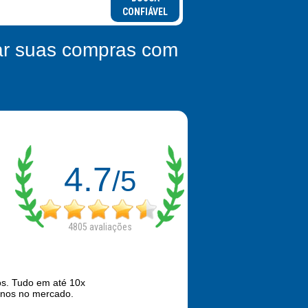
CONFIÁVEL
zar suas compras com
4.7
/5
4805
avaliações
os. Tudo em até 10x
anos no mercado.