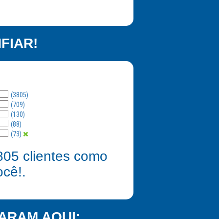
FIAR!
(3805)
(709)
(130)
(88)
(73)
805
clientes como
ocê!.
ARAM AQUI: