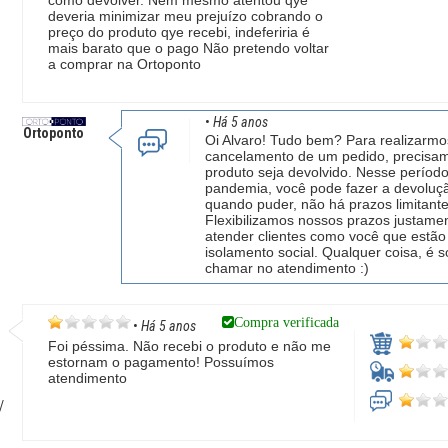
como devolver. Nem mesmo atentou qye
deveria minimizar meu prejuízo cobrando o
preço do produto qye recebi, indeferiria é
mais barato que o pago Não pretendo voltar
a comprar na Ortoponto
•
Há 5 anos
Ortoponto
Oi Alvaro! Tudo bem? Para realizarmo
cancelamento de um pedido, precisa
produto seja devolvido. Nesse períod
pandemia, você pode fazer a devoluç
quando puder, não há prazos limitante
Flexibilizamos nossos prazos justame
atender clientes como você que estã
isolamento social. Qualquer coisa, é s
chamar no atendimento :)
Compra verificada
•
Há 5 anos
Foi péssima. Não recebi o produto e não me
estornam o pagamento! Possuímos
atendimento
/