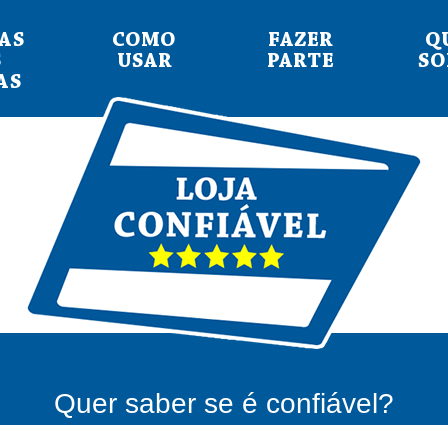
AS
COMO
FAZER
Q
S
USAR
PARTE
S
AS
Quer saber se é confiável?