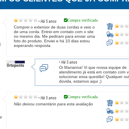
Compra verificada
•
Há 5 anos
Comprei o extensor de duas cordas e veio o
de uma corda. Entrei em contato com o site
no mesmo dia. Me pediram para enviar uma
foto do produto. Enviei e há 10 dias estou
S
esperando resposta.
•
Há 5 anos
Ortoponto
Oi Marianna! Vi que nossa equipe de
atendimento já está em contato com 
solucionar essa questão! Qualquer ou
dúvida, estamos aqui ;)
Compra verificada
•
Há 5 anos
Não deixou comentário para esta avaliação
a
çu