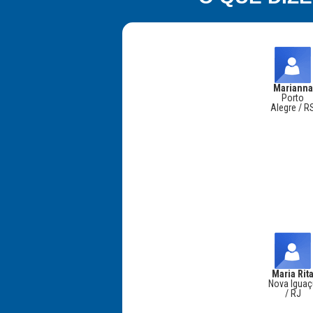
Marianna
Porto
Alegre / R
Maria Rit
Nova Igua
/ RJ