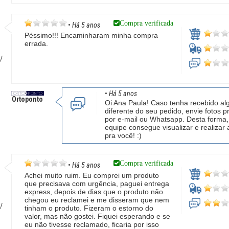
Compra verificada
•
Há 5 anos
Péssimo!!! Encaminharam minha compra
errada.
/
•
Há 5 anos
Ortoponto
Oi Ana Paula! Caso tenha recebido al
diferente do seu pedido, envie fotos p
por e-mail ou Whatsapp. Desta forma
equipe consegue visualizar e realizar 
pra você! :)
Compra verificada
•
Há 5 anos
Achei muito ruim. Eu comprei um produto
que precisava com urgência, paguei entrega
express, depois de dias que o produto não
chegou eu reclamei e me disseram que nem
/
tinham o produto. Fizeram o estorno do
valor, mas não gostei. Fiquei esperando e se
eu não tivesse reclamado, ficaria por isso