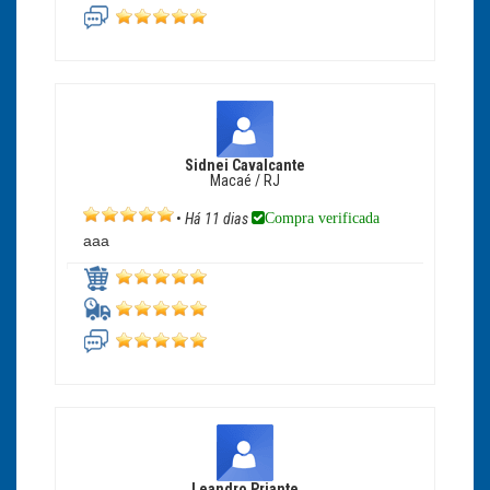
Sidnei Cavalcante
Macaé / RJ
Compra verificada
•
Há 11 dias
aaa
Leandro Priante