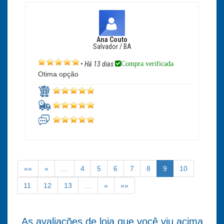
Ana Couto
Salvador / BA
Compra verificada
•
Há 13 dias
Otima opção
««
«
…
4
5
6
7
8
9
10
11
12
13
…
»
»»
As avaliações de loja que você viu acima