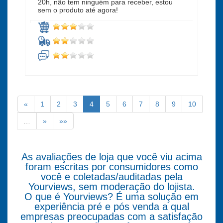
20h, não tem ninguém para receber, estou
sem o produto até agora!
«
1
2
3
4
5
6
7
8
9
10
…
»
»»
As avaliações de loja que você viu acima
foram escritas por consumidores como
você e coletadas/auditadas pela
Yourviews, sem moderação do lojista.
O que é Yourviews? É uma solução em
experiência pré e pós venda a qual
empresas preocupadas com a satisfação