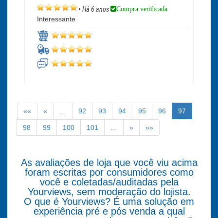
Compra verificada
•
Há 6 anos
Interessante
««
«
…
92
93
94
95
96
97
98
99
100
101
…
»
»»
As avaliações de loja que você viu acima
foram escritas por consumidores como
você e coletadas/auditadas pela
Yourviews, sem moderação do lojista.
O que é Yourviews? É uma solução em
experiência pré e pós venda a qual