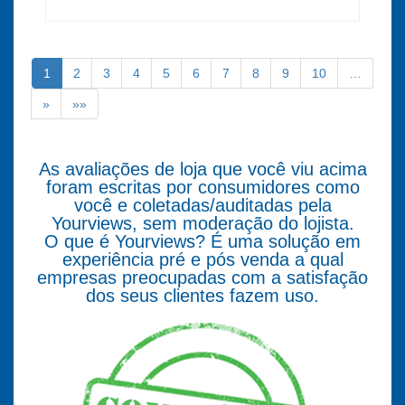
1
2
3
4
5
6
7
8
9
10
…
»
»»
As avaliações de loja que você viu acima
foram escritas por consumidores como
você e coletadas/auditadas pela
Yourviews, sem moderação do lojista.
O que é Yourviews? É uma solução em
experiência pré e pós venda a qual
empresas preocupadas com a satisfação
dos seus clientes fazem uso.