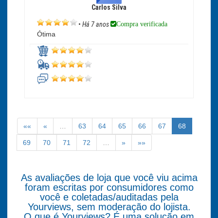
Carlos Silva
Compra verificada
•
Há 7 anos
Ótima
««
«
…
63
64
65
66
67
68
69
70
71
72
…
»
»»
As avaliações de loja que você viu acima
foram escritas por consumidores como
você e coletadas/auditadas pela
Yourviews, sem moderação do lojista.
O que é Yourviews? É uma solução em