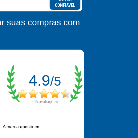
CONFIÁVEL
zar suas compras com
4.9
/5
605
avaliações
o. A marca aposta em