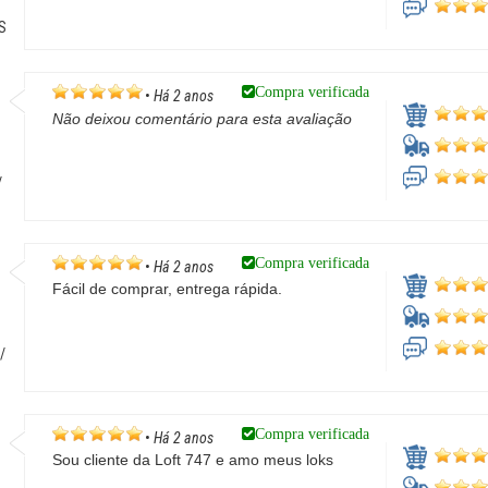
S
Compra verificada
•
Há 2 anos
Não deixou comentário para esta avaliação
/
Compra verificada
•
Há 2 anos
Fácil de comprar, entrega rápida.
/
Compra verificada
•
Há 2 anos
Sou cliente da Loft 747 e amo meus loks