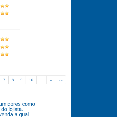
7
8
9
10
…
»
»»
nsumidores como
o lojista.
venda a qual