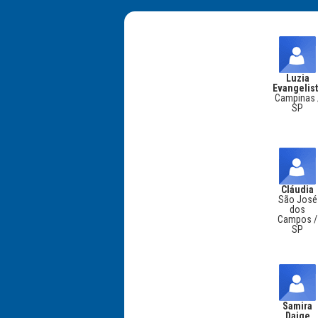
Luzia
Evangelis
Campinas 
SP
Cláudia
São José
dos
Campos /
SP
Samira
Daige