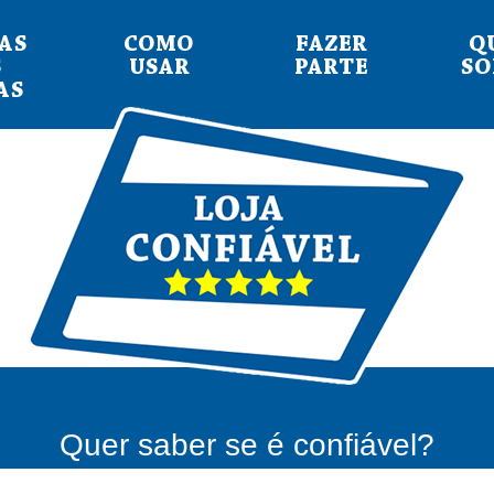
AS
COMO
FAZER
Q
S
USAR
PARTE
S
AS
Quer saber se é confiável?