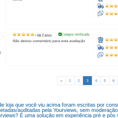
Compra verificada
•
Há 2 anos
Não deixou comentário para esta avaliação
/
«
1
2
3
4
5
6
de loja que você viu acima foram escritas por co
letadas/auditadas pela Yourviews, sem moderação d
rviews? É uma solução em experiência pré e pós 