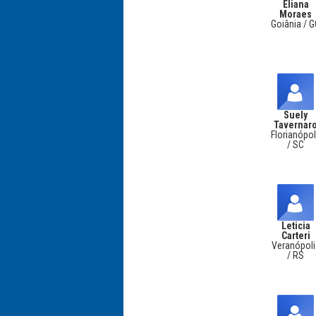
Eliana
Moraes
Goiânia / 
Suely
Tavernar
Florianópol
/ SC
Leticia
Carteri
Veranópoli
/ RS