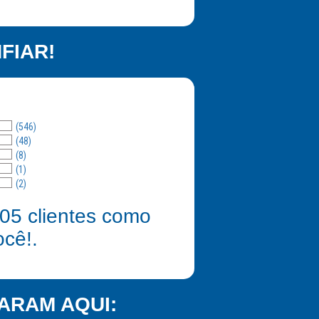
FIAR!
(546)
(48)
(8)
(1)
(2)
05
clientes como
ocê!.
ARAM AQUI: