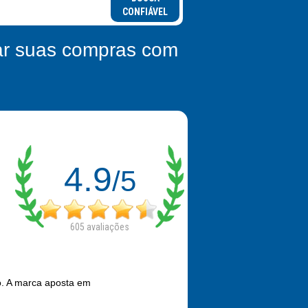
CONFIÁVEL
zar suas compras com
4.9
/5
605
avaliações
o. A marca aposta em