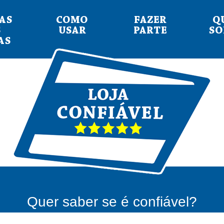
AS
COMO
FAZER
Q
S
USAR
PARTE
S
AS
Quer saber se é confiável?