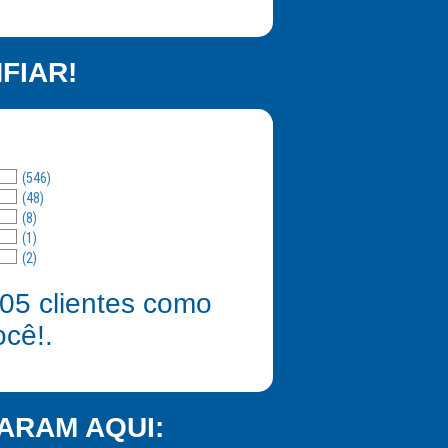
FIAR!
(546)
(48)
(8)
(1)
(2)
05
clientes como
ocê!.
ARAM AQUI: