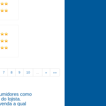
7
8
9
10
…
»
»»
nsumidores como
o lojista.
venda a qual