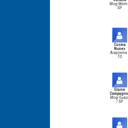
Mogi Mirim
SP
Cosma
Nunes
Arapoema 
TO
Elaine
Campagno
Mogi Guaç
/ SP