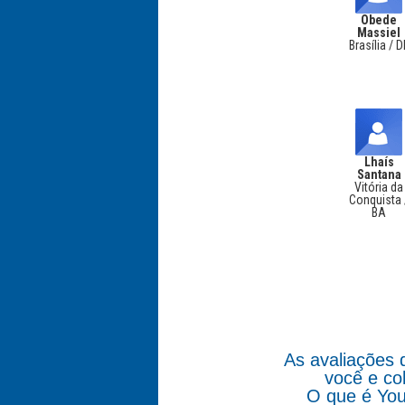
Obede
Massiel
Brasília / D
Lhaís
Santana
Vitória da
Conquista 
BA
As avaliações 
você e co
O que é You