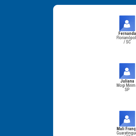
Fernand
Florianópol
/ SC
Juliana
Mogi Mirim
SP
Mali Fran
Guaratingu