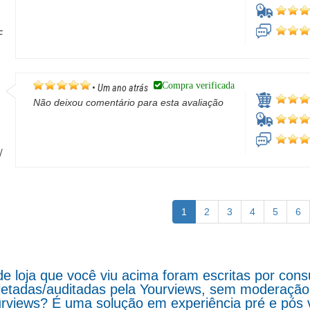
F
Compra verificada
•
Um ano atrás
Não deixou comentário para esta avaliação
/
1
2
3
4
5
6
de loja que você viu acima foram escritas por co
letadas/auditadas pela Yourviews, sem moderação d
rviews? É uma solução em experiência pré e pós 