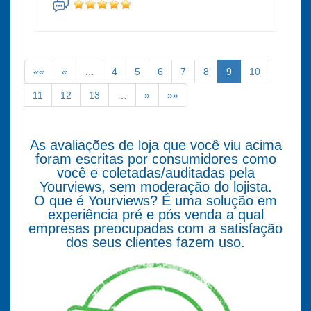
««
«
…
4
5
6
7
8
9
10
11
12
13
…
»
»»
As avaliações de loja que você viu acima
foram escritas por consumidores como
você e coletadas/auditadas pela
Yourviews, sem moderação do lojista.
O que é Yourviews? É uma solução em
experiência pré e pós venda a qual
empresas preocupadas com a satisfação
dos seus clientes fazem uso.