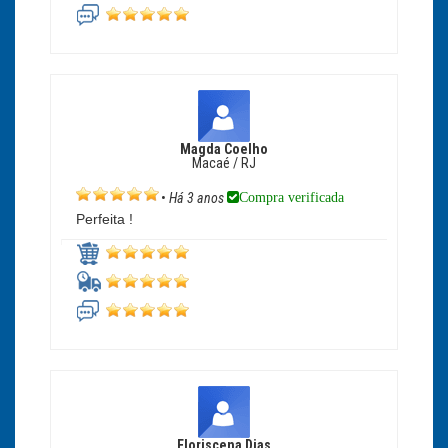
Magda Coelho
Macaé / RJ
Compra verificada
•
Há 3 anos
Perfeita !
Floriscena Dias