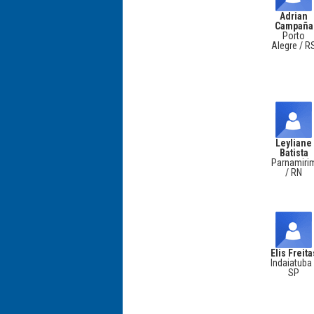
Adrian
Campaña
Porto
Alegre / R
Leyliane
Batista
Parnamiri
/ RN
Elis Freita
Indaiatuba 
SP