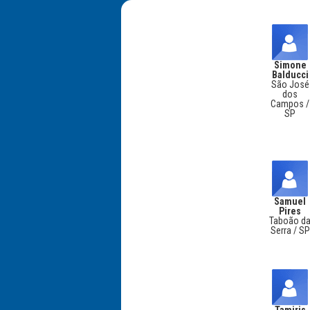
Simone
Balducci
São José
dos
Campos /
SP
Samuel
Pires
Taboão d
Serra / SP