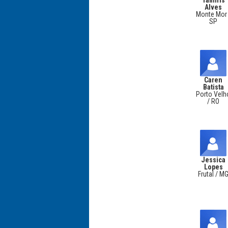
Tamiris
Alves
Monte Mor 
SP
Caren
Batista
Porto Velh
/ RO
Jessica
Lopes
Frutal / M