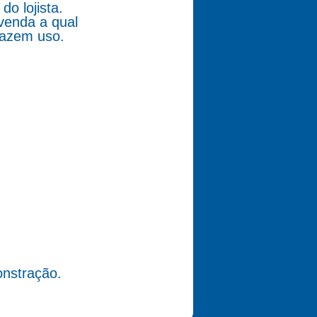
o lojista.
venda a qual
fazem uso.
nstração.