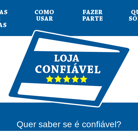
AS
COMO
FAZER
Q
S
USAR
PARTE
S
AS
Quer saber se é confiável?