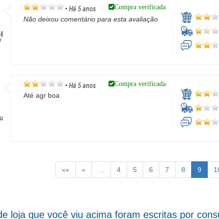
Compra verificada
•
Há 5 anos
Não deixou comentário para esta avaliação
l
/
Compra verificada
•
Há 5 anos
Até agr boa
çu
««
«
…
4
5
6
7
8
9
1
de loja que você viu acima foram escritas por co