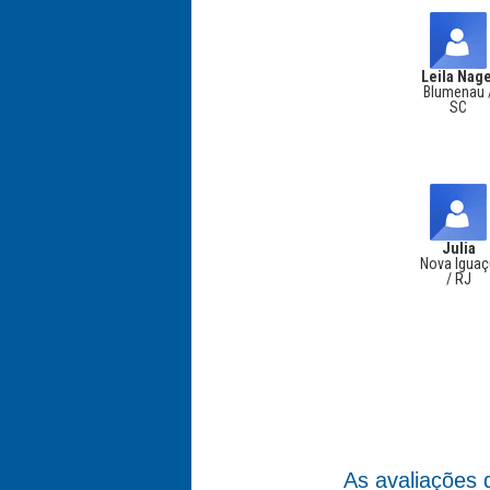
Leila Nage
Blumenau 
SC
Julia
Nova Igua
/ RJ
As avaliações 