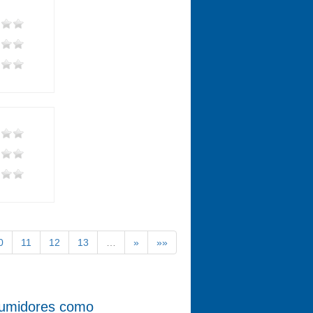
0
11
12
13
…
»
»»
nsumidores como