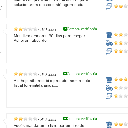
minha compra voltou. Liguei no Sac para
solucionarem o caso e até agora nada.
/
Compra verificada
•
Há 5 anos
Meu livro demorou 30 dias para chegar.
Achei um absurdo.
o
Compra verificada
•
Há 5 anos
Ate hoje não recebi o produto, nem a nota
fiscal foi emitida ainda....
G
Compra verificada
•
Há 5 anos
Vocês mandaram o livro por um lixo de