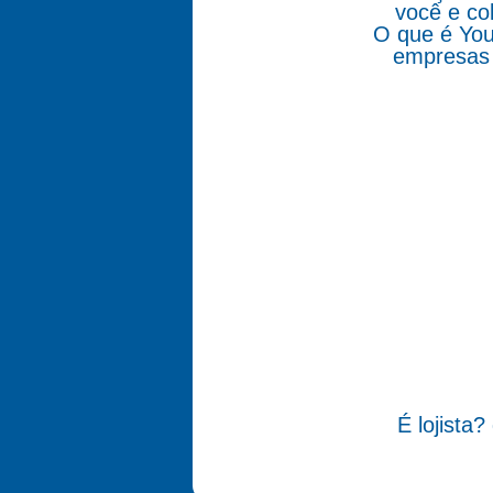
você e co
O que é You
empresas 
É lojista?