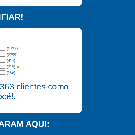
FIAR!
(17276)
(2299)
(417)
(215)
(156)
363
clientes como
ocê!.
ARAM AQUI: