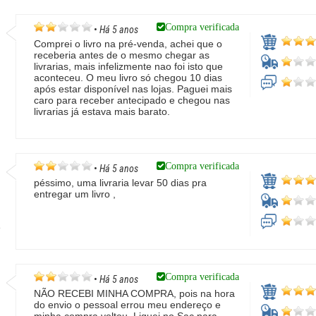
Compra verificada
•
Há 5 anos
Comprei o livro na pré-venda, achei que o
receberia antes de o mesmo chegar as
livrarias, mais infelizmente nao foi isto que
aconteceu. O meu livro só chegou 10 dias
após estar disponível nas lojas. Paguei mais
caro para receber antecipado e chegou nas
livrarias já estava mais barato.
Compra verificada
•
Há 5 anos
péssimo, uma livraria levar 50 dias pra
entregar um livro ,
a
Compra verificada
•
Há 5 anos
NÃO RECEBI MINHA COMPRA, pois na hora
do envio o pessoal errou meu endereço e