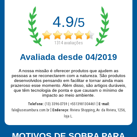
4.9
/5
1314
avaliações
Avaliada desde 04/2019
A nossa missão é oferecer produtos que ajudem as
pessoas a se reconectarem com a natureza. São produtos
desenvolvidos pensando em facilitar e tornar ainda mais
prazeroso esse momento. Além disso, são artigos duráveis,
que têm tecnologia de ponta e que causam o mínimo de
impacto ao meio ambiente.
|
Telefone:
(13) 3396-0759 | +5513981304461
E-mail:
|
fale@usesambura.com.br
Endereço:
Riviera Shopping, Av. da Riviera, 1256,
loja L.
MOTIVOS DE SOBRA PARA