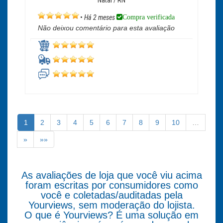
Natal / RN
Compra verificada
•
Há 2 meses
Não deixou comentário para esta avaliação
1
2
3
4
5
6
7
8
9
10
…
»
»»
As avaliações de loja que você viu acima
foram escritas por consumidores como
você e coletadas/auditadas pela
Yourviews, sem moderação do lojista.
O que é Yourviews? É uma solução em