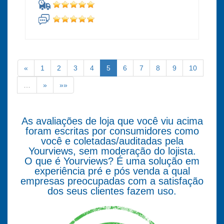
«
1
2
3
4
5
6
7
8
9
10
…
»
»»
As avaliações de loja que você viu acima
foram escritas por consumidores como
você e coletadas/auditadas pela
Yourviews, sem moderação do lojista.
O que é Yourviews? É uma solução em
experiência pré e pós venda a qual
empresas preocupadas com a satisfação
dos seus clientes fazem uso.