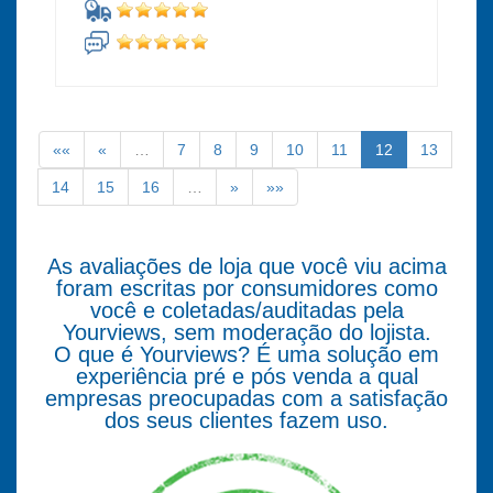
««
«
…
7
8
9
10
11
12
13
14
15
16
…
»
»»
As avaliações de loja que você viu acima
foram escritas por consumidores como
você e coletadas/auditadas pela
Yourviews, sem moderação do lojista.
O que é Yourviews? É uma solução em
experiência pré e pós venda a qual
empresas preocupadas com a satisfação
dos seus clientes fazem uso.