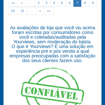
««
«
…
2
3
4
5
6
7
8
9
10
11
…
»
»»
As avaliações de loja que você viu acima
foram escritas por consumidores como
você e coletadas/auditadas pela
Yourviews, sem moderação do lojista.
O que é Yourviews? É uma solução em
experiência pré e pós venda a qual
empresas preocupadas com a satisfação
dos seus clientes fazem uso.