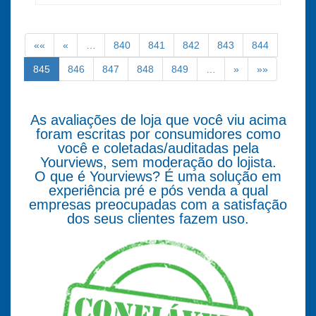
««
«
…
840
841
842
843
844
845
846
847
848
849
…
»
»»
As avaliações de loja que você viu acima
foram escritas por consumidores como
você e coletadas/auditadas pela
Yourviews, sem moderação do lojista.
O que é Yourviews? É uma solução em
experiência pré e pós venda a qual
empresas preocupadas com a satisfação
dos seus clientes fazem uso.