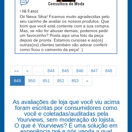
Consultora de Moda
•
Há 9 anos
Oii Neiva Silva! Ficamos muito agradecidas pelo
seu carinho de avaliar os nossos produtos. Que
bom que você está contente com a sua compra.
Mas, se não for abusar demais, podemos pedir
um favorzinho? Posta aqui uma foto da peça
depois de pronta. Estamos curiosas e as(os)
outras(os) clientes também vão adorar conferir
como ficou o caimento da peça! :)
««
«
…
844
845
846
847
848
849
850
851
852
853
»
As avaliações de loja que você viu acima
foram escritas por consumidores como
você e coletadas/auditadas pela
Yourviews, sem moderação do lojista.
O que é Yourviews? É uma solução em
experiência pré e pós venda a qual