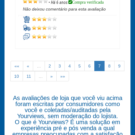
Compra verificada
•
Há 6 anos
Não deixou comentário para esta avaliação
««
«
…
2
3
4
5
6
7
8
9
10
11
…
»
»»
As avaliações de loja que você viu acima
foram escritas por consumidores como
você e coletadas/auditadas pela
Yourviews, sem moderação do lojista.
O que é Yourviews? É uma solução em
experiência pré e pós venda a qual
empresas preocupadas com a satisfação