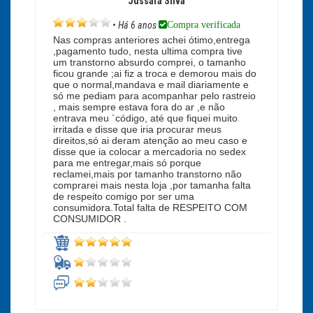
Jussara Silva
Compra verificada
•
Há 6 anos
Nas compras anteriores achei ótimo,entrega
,pagamento tudo, nesta ultima compra tive
um transtorno absurdo comprei, o tamanho
ficou grande ;ai fiz a troca e demorou mais do
que o normal,mandava e mail diariamente e
só me pediam para acompanhar pelo rastreio
, mais sempre estava fora do ar ,e não
entrava meu ´código, até que fiquei muito
irritada e disse que iria procurar meus
direitos,só ai deram atenção ao meu caso e
disse que ia colocar a mercadoria no sedex
para me entregar,mais só porque
reclamei,mais por tamanho transtorno não
comprarei mais nesta loja ,por tamanha falta
de respeito comigo por ser uma
consumidora.Total falta de RESPEITO COM
CONSUMIDOR .