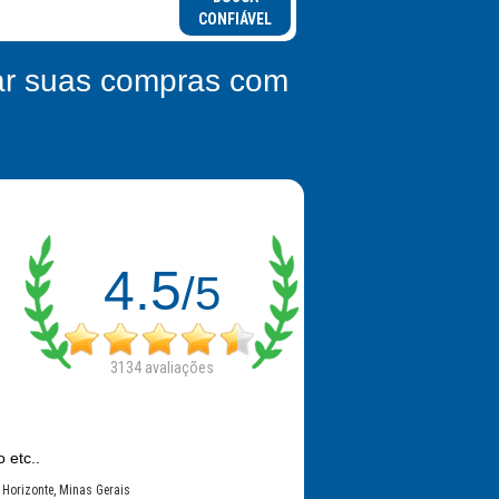
CONFIÁVEL
zar suas compras com
4.5
/5
3134
avaliações
 etc..
o Horizonte, Minas Gerais