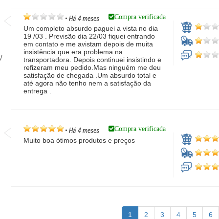
Compra verificada
•
Há 4 meses
Um completo absurdo paguei a vista no dia
19 /03 . Previsão dia 22/03 fiquei entrando
em contato e me avistam depois de muita
insistência que era problema na
/
transportadora. Depois continuei insistindo e
refizeram meu pedido.Mas ninguém me deu
satisfação de chegada .Um absurdo total e
até agora não tenho nem a satisfação da
entrega .
Compra verificada
•
Há 4 meses
Muito boa ótimos produtos e preços
o
1
2
3
4
5
6