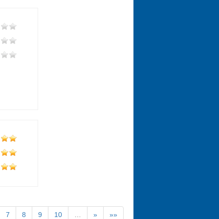
7
8
9
10
…
»
»»