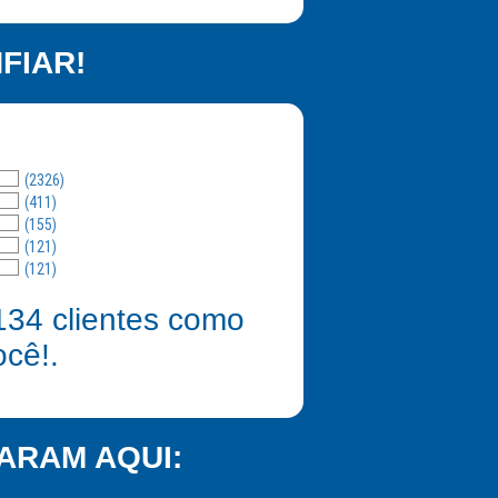
FIAR!
(2326)
(411)
(155)
(121)
(121)
134
clientes como
ocê!.
ARAM AQUI: