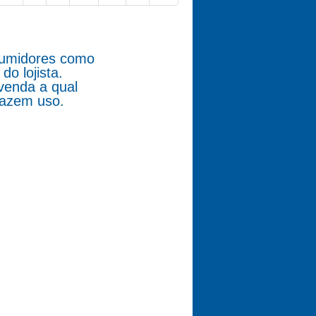
nsumidores como
o lojista.
venda a qual
fazem uso.