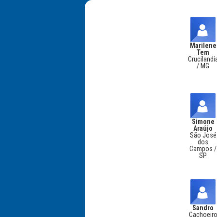
Marilene
Tem
Crucilandi
/ MG
Simone
Araújo
São José
dos
Campos /
SP
Sandro
Cachoeir