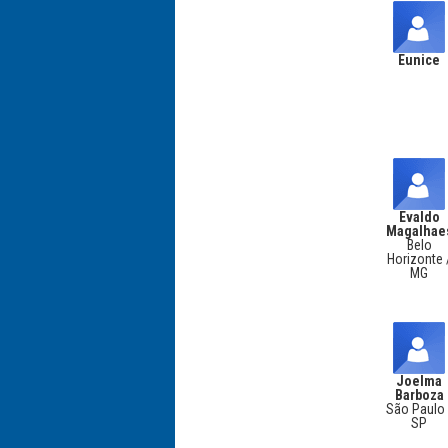
Eunice
Evaldo
Magalhae
Belo
Horizonte 
MG
Joelma
Barboza
São Paulo 
SP