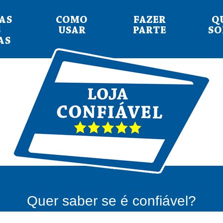
AS
COMO
FAZER
Q
S
USAR
PARTE
S
AS
Quer saber se é confiável?