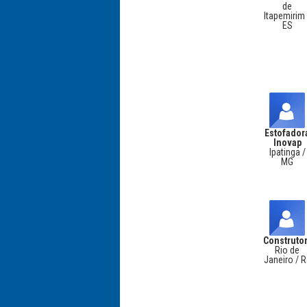
de
Itapemirim 
ES
Estofador
Inovap
Ipatinga /
MG
Construto
Rio de
Janeiro / 