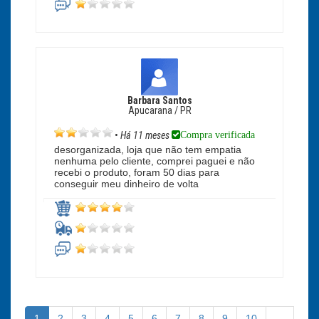
Barbara Santos
Apucarana / PR
Compra verificada
•
Há 11 meses
desorganizada, loja que não tem empatia
nenhuma pelo cliente, comprei paguei e não
recebi o produto, foram 50 dias para
conseguir meu dinheiro de volta
1
2
3
4
5
6
7
8
9
10
…