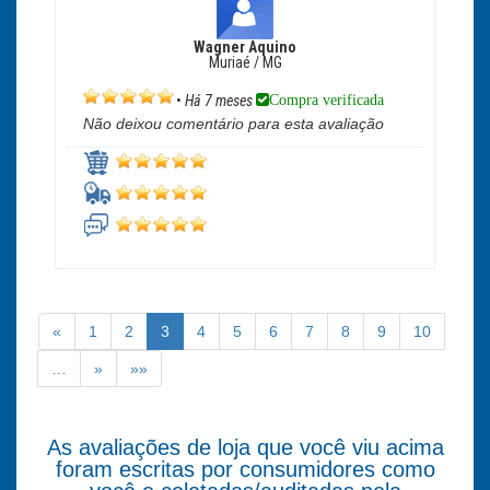
Wagner Aquino
Muriaé / MG
Compra verificada
•
Há 7 meses
Não deixou comentário para esta avaliação
«
1
2
3
4
5
6
7
8
9
10
…
»
»»
As avaliações de loja que você viu acima
foram escritas por consumidores como