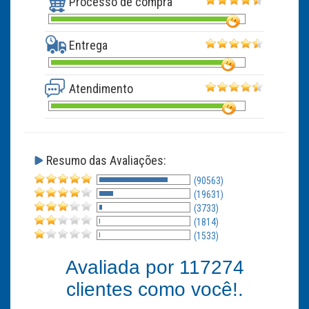
Processo de compra
Entrega
Atendimento
Resumo das Avaliações:
(90563)
(19631)
(3733)
(1814)
(1533)
Avaliada por
117274
clientes como você!.