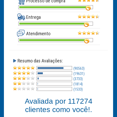
Processo de compra
Entrega
Atendimento
Resumo das Avaliações:
(90563)
(19631)
(3733)
(1814)
(1533)
Avaliada por
117274
clientes como você!.