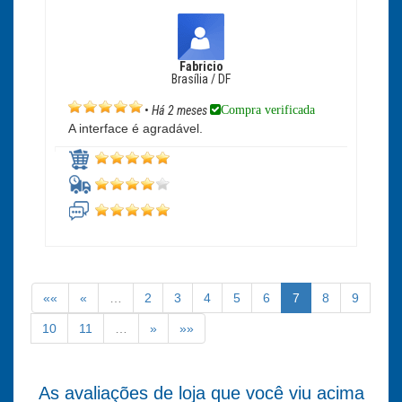
Fabricio
Brasília / DF
Compra verificada
•
Há 2 meses
A interface é agradável.
««
«
…
2
3
4
5
6
7
8
9
10
11
…
»
»»
As avaliações de loja que você viu acima