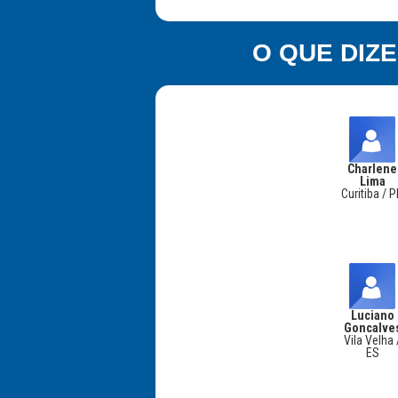
O QUE DIZ
Charlene
Lima
Curitiba / 
Luciano
Goncalve
Vila Velha 
ES