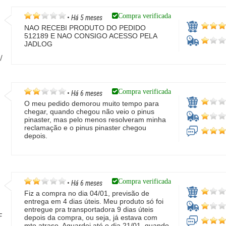
Compra verificada
•
Há 5 meses
NAO RECEBI PRODUTO DO PEDIDO
512189 E NAO CONSIGO ACESSO PELA
JADLOG
/
Compra verificada
•
Há 6 meses
O meu pedido demorou muito tempo para
chegar, quando chegou não veio o pinus
pinaster, mas pelo menos resolveram minha
reclamação e o pinus pinaster chegou
depois.
Compra verificada
•
Há 6 meses
Fiz a compra no dia 04/01, previsão de
entrega em 4 dias úteis. Meu produto só foi
entregue pra transportadora 9 dias úteis
F
depois da compra, ou seja, já estava com
mto atraso. Aguardei até o dia 21/01, quando