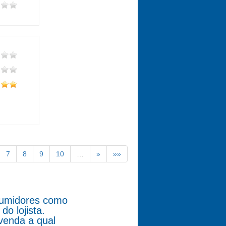
7
8
9
10
…
»
»»
nsumidores como
o lojista.
venda a qual