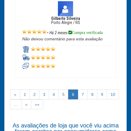
Gilberto Silveira
Porto Alegre / RS
Compra verificada
•
Há 2 meses
Não deixou comentário para esta avaliação
«
1
2
3
4
5
6
7
8
9
10
…
»
»»
As avaliações de loja que você viu acima