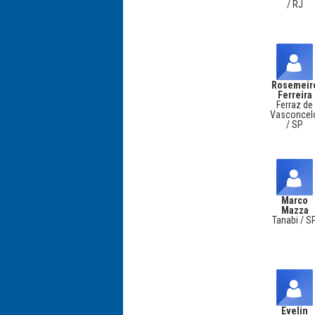
/ RJ
Rosemeir
Ferreira
Ferraz de
Vasconcel
/ SP
Marco
Mazza
Tanabi / S
Evelin