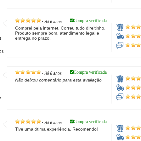
Compra verificada
•
Há 6 anos
Comprei pela internet. Correu tudo direitinho.
Produto sempre bom, atendimento legal e
e
entrega no prazo.
os
Compra verificada
•
Há 6 anos
Não deixou comentário para esta avaliação
P
Compra verificada
•
Há 6 anos
Tive uma ótima experiência. Recomendo!