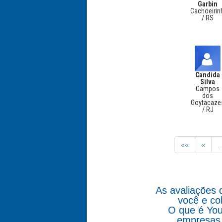
Garbin
Cachoeirin
/ RS
Candida
Silva
Campos
dos
Goytacaze
/ RJ
««
«
As avaliações 
você e co
O que é You
empresas 