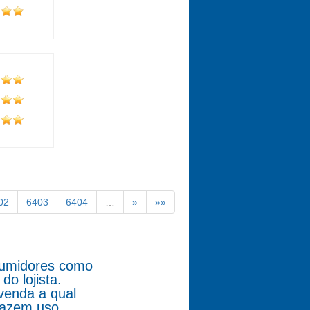
02
6403
6404
…
»
»»
nsumidores como
o lojista.
venda a qual
fazem uso.