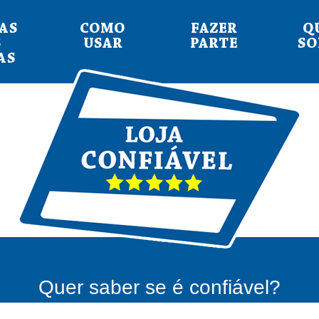
AS
COMO
FAZER
Q
S
USAR
PARTE
S
AS
Quer saber se é confiável?