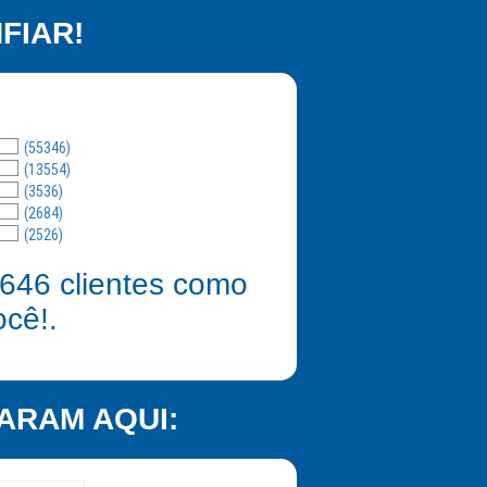
FIAR!
(55346)
(13554)
(3536)
(2684)
(2526)
646
clientes como
ocê!.
ARAM AQUI: