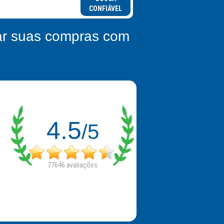
CONFIÁVEL
zar suas compras com
4.5
/5
77646
avaliações