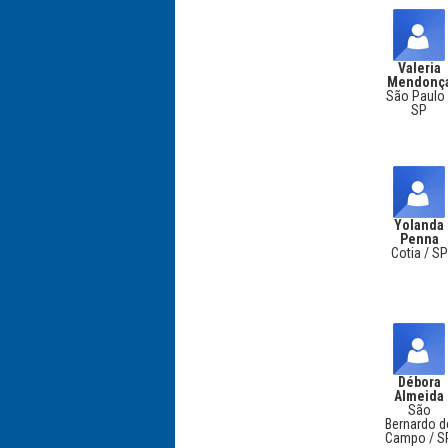
Valeria
Mendonç
São Paulo 
SP
Yolanda
Penna
Cotia / SP
Débora
Almeida
São
Bernardo d
Campo / S