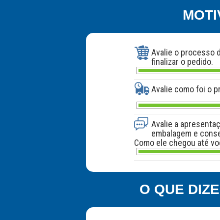
MOTI
Avalie o processo 
finalizar o pedido.
Avalie como foi o 
Avalie a apresenta
embalagem e cons
Como ele chegou até v
O QUE DIZ