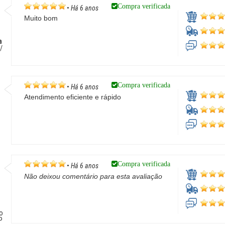
Compra verificada
•
Há 6 anos
Muito bom
a
/
Compra verificada
•
Há 6 anos
Atendimento eficiente e rápido
Compra verificada
•
Há 6 anos
Não deixou comentário para esta avaliação
o
P