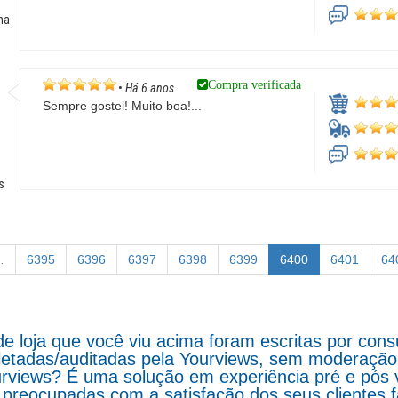
ha
Compra verificada
•
Há 6 anos
Sempre gostei! Muito boa!...
s
…
6395
6396
6397
6398
6399
6400
6401
64
de loja que você viu acima foram escritas por co
letadas/auditadas pela Yourviews, sem moderação d
rviews? É uma solução em experiência pré e pós 
preocupadas com a satisfação dos seus clientes 