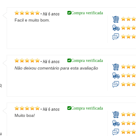
Compra verificada
•
Há 6 anos
Facil e muito bom.
Compra verificada
•
Há 6 anos
Não deixou comentário para esta avaliação
PR
Compra verificada
•
Há 6 anos
Muito boa!
çu