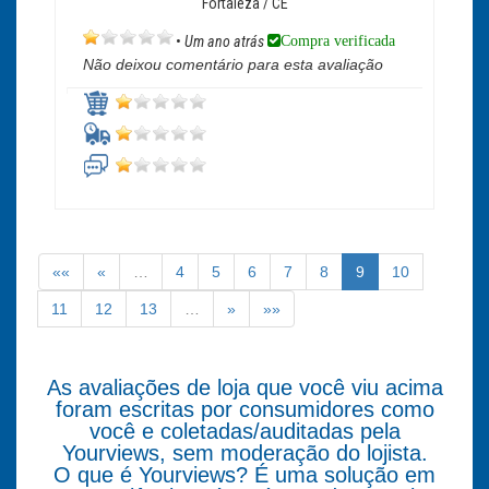
Fortaleza / CE
Compra verificada
•
Um ano atrás
Não deixou comentário para esta avaliação
««
«
…
4
5
6
7
8
9
10
11
12
13
…
»
»»
As avaliações de loja que você viu acima
foram escritas por consumidores como
você e coletadas/auditadas pela
Yourviews, sem moderação do lojista.
O que é Yourviews? É uma solução em