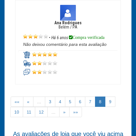
Ana Rodrigues
Belém / PA
Compra verificada
•
Há 6 anos
Não deixou comentário para esta avaliação
««
«
…
3
4
5
6
7
8
9
10
11
12
…
»
»»
As avaliações de loja que você viu acima