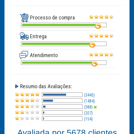
Processo de compra
Entrega
Atendimento
Resumo das Avaliações:
(3445)
(1484)
(388)
(207)
(154)
Avaliada por
5678
clientes