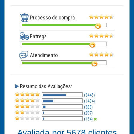
Processo de compra
Entrega
Atendimento
Resumo das Avaliações:
(3445)
(1484)
(388)
(207)
(154)
Avaliada por
5678
clientes