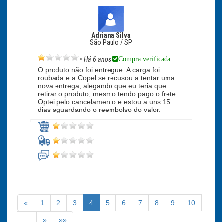
Adriana Silva
São Paulo / SP
Compra verificada
•
Há 6 anos
O produto não foi entregue. A carga foi
roubada e a Copel se recusou a tentar uma
nova entrega, alegando que eu teria que
retirar o produto, mesmo tendo pago o frete.
Optei pelo cancelamento e estou a uns 15
dias aguardando o reembolso do valor.
«
1
2
3
4
5
6
7
8
9
10
…
»
»»