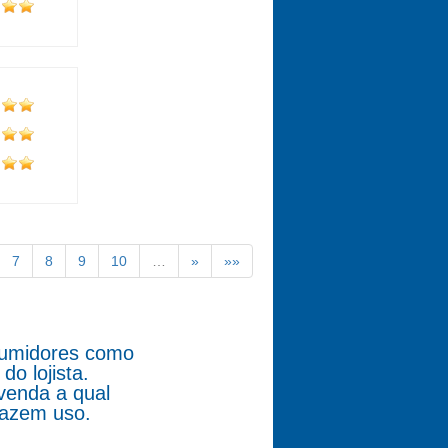
7
8
9
10
…
»
»»
nsumidores como
o lojista.
venda a qual
fazem uso.