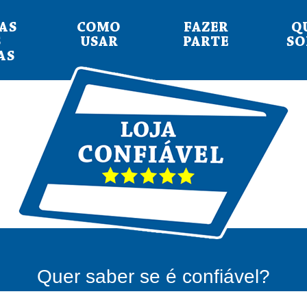
AS
COMO
FAZER
Q
S
USAR
PARTE
S
AS
Quer saber se é confiável?