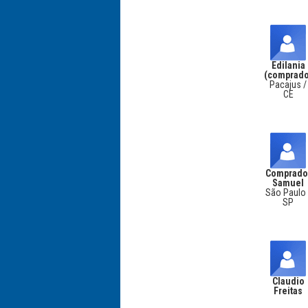
Edilania
(comprado
Pacajus /
CE
Comprado
Samuel
São Paulo 
SP
Claudio
Freitas