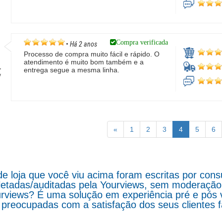
Compra verificada
•
Há 2 anos
Processo de compra muito fácil e rápido. O
atendimento é muito bom também e a
r
entrega segue a mesma linha.
/
«
1
2
3
4
5
6
de loja que você viu acima foram escritas por co
letadas/auditadas pela Yourviews, sem moderação d
rviews? É uma solução em experiência pré e pós 
preocupadas com a satisfação dos seus clientes 