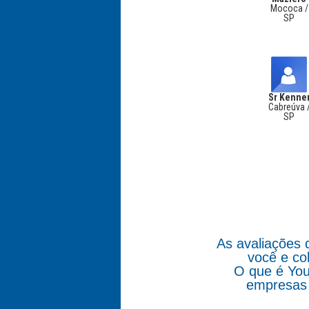
Mococa /
SP
Sr Kenne
Cabreúva 
SP
As avaliações 
você e co
O que é You
empresas 