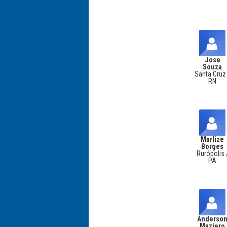
Jose
Souza
Santa Cruz
RN
Marlize
Borges
Rurópolis 
PA
Anderso
Maziero