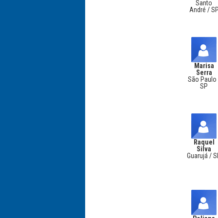
Santo
André / S
Marisa
Serra
São Paulo 
SP
Raquel
Silva
Guarujá / 