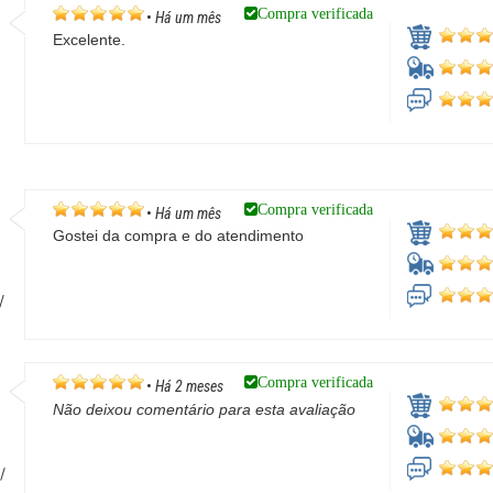
Compra verificada
•
Há um mês
Excelente.
Compra verificada
•
Há um mês
Gostei da compra e do atendimento
/
Compra verificada
•
Há 2 meses
Não deixou comentário para esta avaliação
/