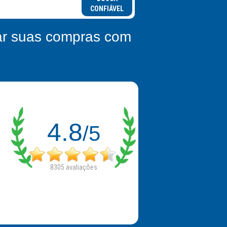
CONFIÁVEL
zar suas compras com
4.8
/5
8305
avaliações