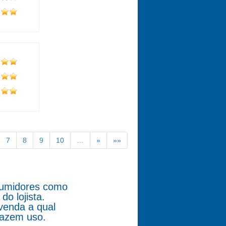
7
8
9
10
…
»
»»
nsumidores como
o lojista.
venda a qual
fazem uso.