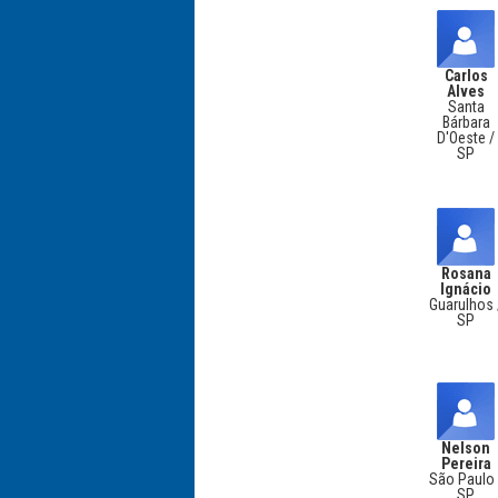
Carlos
Alves
Santa
Bárbara
D'Oeste /
SP
Rosana
Ignácio
Guarulhos 
SP
Nelson
Pereira
São Paulo 
SP