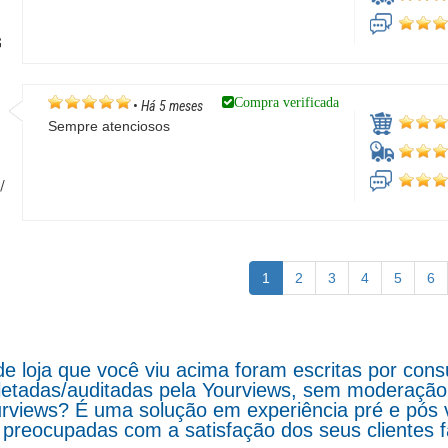
G
Compra verificada
•
Há 5 meses
Sempre atenciosos
/
1
2
3
4
5
6
de loja que você viu acima foram escritas por co
letadas/auditadas pela Yourviews, sem moderação d
rviews? É uma solução em experiência pré e pós 
preocupadas com a satisfação dos seus clientes 