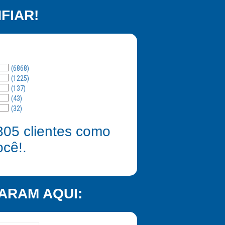
FIAR!
(6868)
(1225)
(137)
(43)
(32)
305
clientes como
ocê!.
ARAM AQUI: