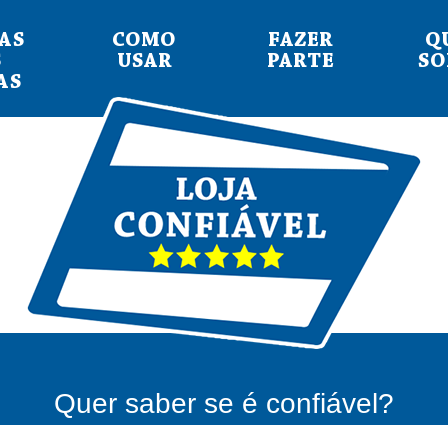
AS
COMO
FAZER
Q
S
USAR
PARTE
S
AS
Quer saber se é confiável?