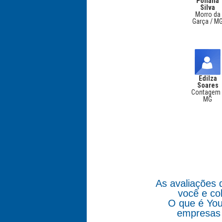
Poliana
Silva
Morro da
Garça / M
Edilza
Soares
Contagem 
MG
As avaliações 
você e co
O que é You
empresas 