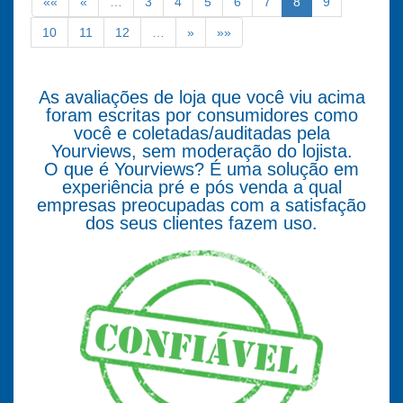
««
«
…
3
4
5
6
7
8
9
10
11
12
…
»
»»
As avaliações de loja que você viu acima
foram escritas por consumidores como
você e coletadas/auditadas pela
Yourviews, sem moderação do lojista.
O que é Yourviews? É uma solução em
experiência pré e pós venda a qual
empresas preocupadas com a satisfação
dos seus clientes fazem uso.