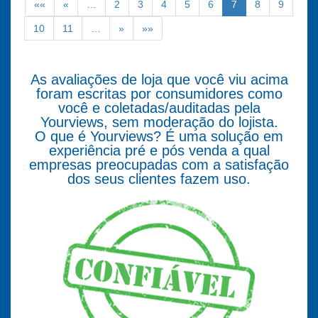
««
«
…
2
3
4
5
6
7
8
9
10
11
…
»
»»
As avaliações de loja que você viu acima
foram escritas por consumidores como
você e coletadas/auditadas pela
Yourviews, sem moderação do lojista.
O que é Yourviews? É uma solução em
experiência pré e pós venda a qual
empresas preocupadas com a satisfação
dos seus clientes fazem uso.