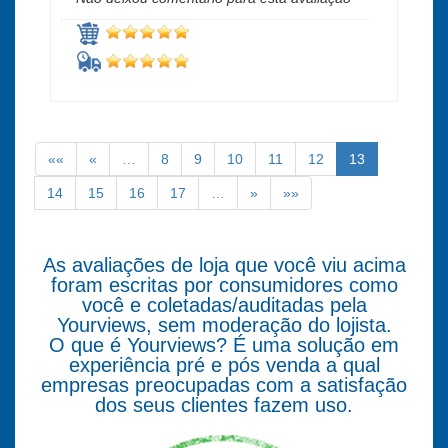
««
«
…
8
9
10
11
12
13
14
15
16
17
…
»
»»
As avaliações de loja que você viu acima
foram escritas por consumidores como
você e coletadas/auditadas pela
Yourviews, sem moderação do lojista.
O que é Yourviews? É uma solução em
experiência pré e pós venda a qual
empresas preocupadas com a satisfação
dos seus clientes fazem uso.